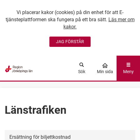
Vi placerar kakor (cookies) på din enhet för att E-
tjänsteplattformen ska fungera på ett bra sätt.
Läs mer om
kakor.
JAG FÖRSTÅR
GÅ DIREKT TILL
HUVUDINNEHÅLLET
Sök
Min sida
Meny
Länstrafiken
Ersättning för biljettkostnad